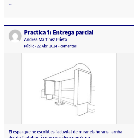
…
Practica 1: Entrega parcial
Publicat per
Publicat per
Andrea Martinez Prieto
Visibilitat:
Data de publicació
el Practica 1: Entrega parcial
Públic
-
22 Abr. 2024
-
comentari
El espai que he escollit es l’activitat de mirar els horaris I arriba
des de l’autobus, ja que considero que és un…