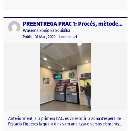
PREENTREGA PRAC 1: Procés, mètodes i espai personal
Publicat per
Publicat per
Wasema Souidika Souidika
Visibilitat:
Data de publicació
2 abril, 2024 2:35 pm
a PREENTREGA PRAC 1: Procés, mèt
Públic
-
31 Març 2024
-
1 comentari
Anteriorment, a la primera PAC, es va escollir la zona d’espera de
l’estació Figueres la qual a dins vam analitzar diversos elements…