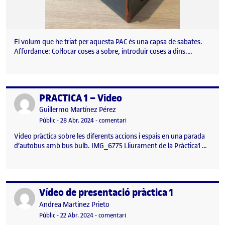
El volum que he triat per aquesta PAC és una capsa de sabates.
Affordance: Col·locar coses a sobre, introduir coses a dins.…
PRACTICA 1 – Video
Publicat per
Publicat per
Guillermo Martínez Pérez
Visibilitat:
Data de publicació
el PRACTICA 1 – Video
Públic
-
28 Abr. 2024
-
comentari
Video pràctica sobre les diferents accions i espais en una parada
d’autobus amb bus bulb. IMG_6775 Lliurament de la Pràctica1 …
Vídeo de presentació pràctica 1
Publicat per
Publicat per
Andrea Martinez Prieto
Visibilitat:
Data de publicació
22 abril, 2024 8:46 pm
el Vídeo de presentació pràctica 1
Públic
-
22 Abr. 2024
-
comentari