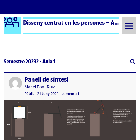
Logo Ágora
Disseny centrat en les persones – Aula 1
Saltar al contingut
Semestre 20232 - Aula 1
Panell de síntesi
Publicat per
Publicat per
Manel Font Ruiz
Visibilitat:
Data de publicació
el Panell de síntesi
Públic
-
21 Juny 2024
-
comentari