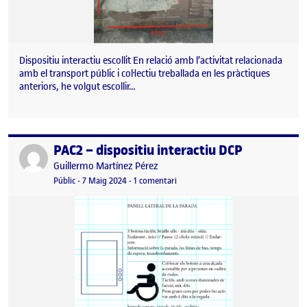
Dispositiu interactiu escollit En relació amb l’activitat relacionada
amb el transport públic i col·lectiu treballada en les pràctiques
anteriors, he volgut escollir…
PAC2 – dispositiu interactiu DCP
Publicat per
Publicat per
Guillermo Martínez Pérez
Visibilitat:
Data de publicació
7 maig, 2024 10:44 am
a PAC2 – dispositiu interactiu DCP
Públic
-
7 Maig 2024
-
1 comentari