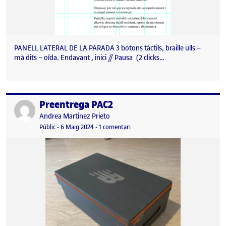
PANELL LATERAL DE LA PARADA 3 botons tàctils, braille ulls –
mà dits – oïda. Endavant , inici // Pausa (2 clicks…
Preentrega PAC2
Publicat per
Publicat per
Andrea Martinez Prieto
Visibilitat:
Data de publicació
6 maig, 2024 6:23 pm
a Preentrega PAC2
Públic
-
6 Maig 2024
-
1 comentari