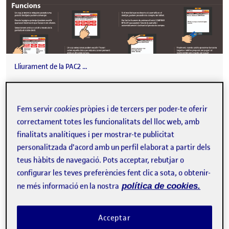
Lliurament de la PAC2 …
Fem servir
cookies
pròpies i de tercers per poder-te oferir
Pràctica 2 · Panell de síntesi
Publicat per
correctament totes les funcionalitats del lloc web, amb
Publicat per
Andrea Martinez Prieto
finalitats analítiques i per mostrar-te publicitat
Visibilitat:
Data de publicació
19 juny, 2024 12:27 pm
el Pràctica 2 · Panell de síntesi
Públic
-
19 Juny 2024
-
comentari
personalitzada d'acord amb un perfil elaborat a partir dels
teus hàbits de navegació. Pots acceptar, rebutjar o
configurar les teves preferències fent clic a sota, o obtenir-
ne més informació en la nostra
política de cookies.
Acceptar