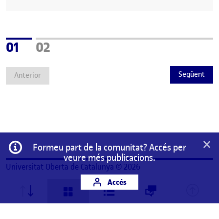
Pàgina
Pàgina
01
02
Següent
Anterior
×
Informació
Formeu part de la comunitat? Accés per
veure més publicacions.
Universitat Oberta de Catalunya © 2026
Accés
Aquest és un espai de treball personal d'un/a