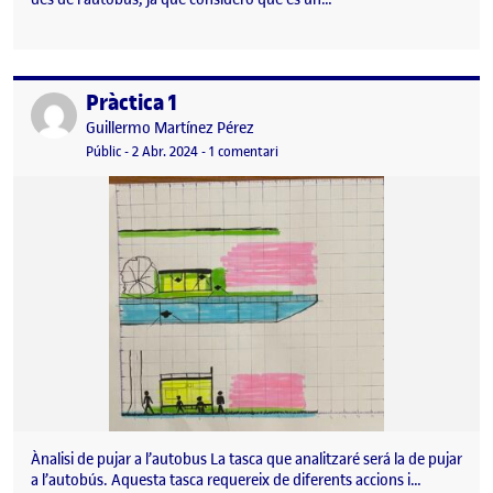
Pràctica 1
Publicat per
Publicat per
Guillermo Martínez Pérez
Visibilitat:
Data de publicació
2 abril, 2024 11:04 pm
a Pràctica 1
Públic
-
2 Abr. 2024
-
1 comentari
Ànalisi de pujar a l’autobus La tasca que analitzaré será la de pujar
a l’autobús. Aquesta tasca requereix de diferents accions i…