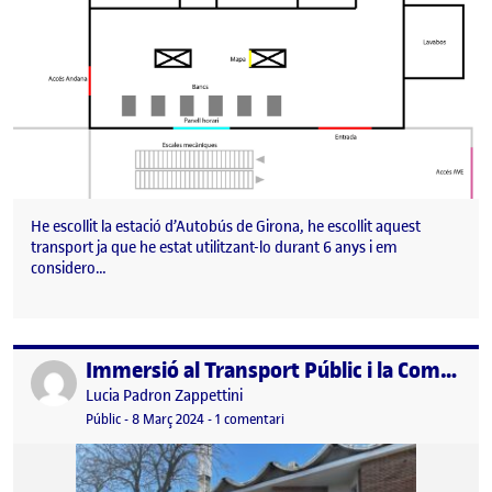
He escollit la estació d’Autobús de Girona, he escollit aquest
transport ja que he estat utilitzant-lo durant 6 anys i em
considero…
Immersió al Transport Públic i la Comunitat Local
Publicat per
Publicat per
Lucia Padron Zappettini
Visibilitat:
Data de publicació
a Immersió al Transport Públic i la
Públic
-
8 Març 2024
-
1 comentari