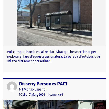
Vull compartir amb vosaltres l’activitat que he seleccionat per
explorar al llarg d’aquesta assignatura. La parada d’autobús que
utilitzo diàriament per arribar…
Disseny Persones PAC1
Publicat per
Publicat per
Nil Monsó Español
Visibilitat:
Data de publicació
a Disseny Persones PAC1
Públic
-
7 Març 2024
-
1 comentari