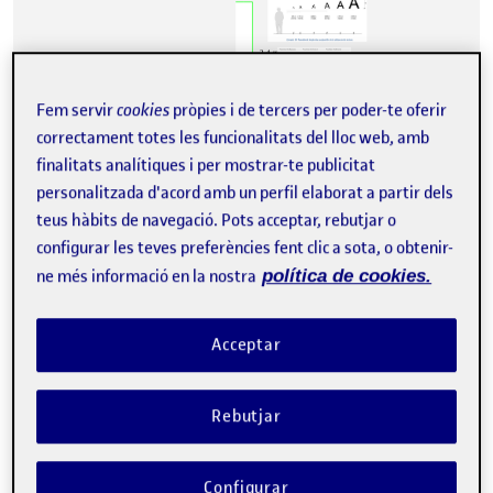
Fem servir
cookies
pròpies i de tercers per poder-te oferir
correctament totes les funcionalitats del lloc web, amb
finalitats analítiques i per mostrar-te publicitat
personalitzada d'acord amb un perfil elaborat a partir dels
He escollit una parada d’autobús, propera a casa, amb seients,
teus hàbits de navegació. Pots acceptar, rebutjar o
panells publicitaris, plànol, cartelleria, plataforma de bus. És una
parada molt concurrida…
configurar les teves preferències fent clic a sota, o obtenir-
ne més informació en la nostra
política de cookies.
PAC1. DISSENY UNIVERSAL
Acceptar
Publicat per
Publicat per
Assia El Bahja El Bahia
Visibilitat:
Data de publicació
a PAC1. DISSENY UNIVERSAL
Públic
-
8 Març 2024
-
1 comentari
Rebutjar
Configurar