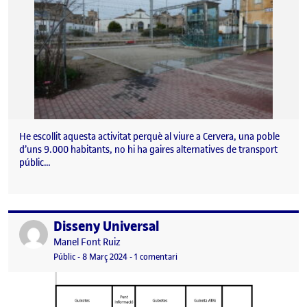
He escollit aquesta activitat perquè al viure a Cervera, una poble
d’uns 9.000 habitants, no hi ha gaires alternatives de transport
públic…
Disseny Universal
Publicat per
Publicat per
Manel Font Ruiz
Visibilitat:
Data de publicació
a Disseny Universal
Públic
-
8 Març 2024
-
1 comentari