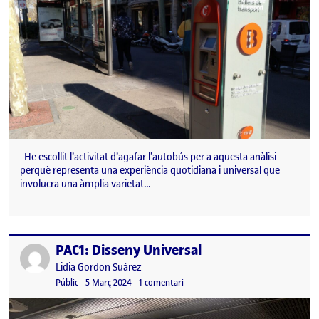
He escollit l’activitat d’agafar l’autobús per a aquesta anàlisi
perquè representa una experiència quotidiana i universal que
involucra una àmplia varietat…
PAC1: Disseny Universal
Publicat per
Publicat per
Lidia Gordon Suárez
Visibilitat:
Data de publicació
8 març, 2024 11:48 am
a PAC1: Disseny Universal
Públic
-
5 Març 2024
-
1 comentari