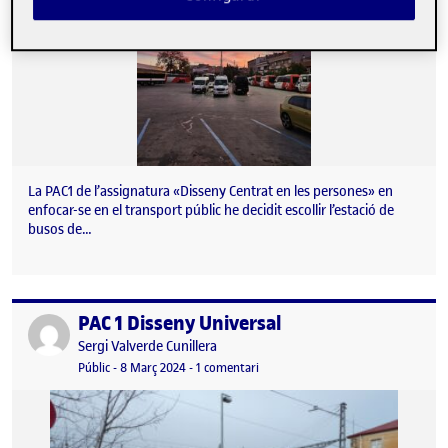
La PAC1 de l’assignatura «Disseny Centrat en les persones» en
enfocar-se en el transport públic he decidit escollir l’estació de
busos de…
PAC 1 Disseny Universal
Publicat per
Publicat per
Sergi Valverde Cunillera
Visibilitat:
Data de publicació
8 març, 2024 10:17 pm
a PAC 1 Disseny Universal
Públic
-
8 Març 2024
-
1 comentari