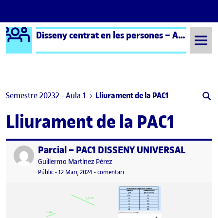
Logo Ágora
Disseny centrat en les persones – Aula 1
Saltar al contingut
Semestre 20232 - Aula 1
Lliurament de la PAC1
Lliurament de la PAC1
Parcial – PAC1 DISSENY UNIVERSAL
Publicat per
Publicat per
Guillermo Martínez Pérez
Visibilitat:
Data de publicació
el Parcial – PAC1 DISSENY UNIVERSA
Públic
-
12 Març 2024
-
comentari