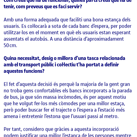
tenir, com preveus que es faci servir?
Amb una forma adequada que faciliti una bona estança dels
usuaris. Es col·locarà a sota de cada banc d’espera, per poder
utilitzar-los en el moment en què els usuaris estan esperant
assentats
el autobús
. A una distància d’aproximadament
50 cm.
Quina necessitat, desig o millora d’una tasca relacionada
amb el transport públic i col·lectiu t’ha portat a definir
aquestes funcions?
El fet d’aquesta decisió és perquè la majoria de la gent gran
no troba gens confortables els bancs incorporats a la parada
de bus, ja que són massa incòmodes, és per aquest motiu
que he volgut fer-los més còmodes per una millor
estaça
,
però poder buscar fer el trajecte o l’espera a l’estació més
amena i entretenir l’estona que l’usuari passi al metro.
Per tant, considero que gràcies a aquesta incorporació
podem justificar una millor l’estança de les persones mentre