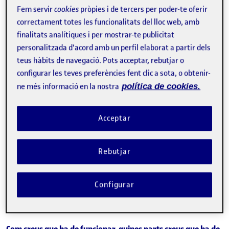
Fem servir
cookies
pròpies i de tercers per poder-te oferir
Affordance
:
correctament totes les funcionalitats del lloc web, amb
Col·locar coses a sobre, introduir coses a dins.
finalitats analítiques i per mostrar-te publicitat
personalitzada d'acord amb un perfil elaborat a partir dels
Quines possibles funcions o usos es poden associar al volum?
teus hàbits de navegació. Pots acceptar, rebutjar o
configurar les teves preferències fent clic a sota, o obtenir-
Reposabraços, Bústia, Pantalla digital per consultar els
ne més informació en la nostra
política de cookies.
horaris dels autobusos.
No obstant això, després
de analitzar
les diferents funcions
Acceptar
que podria aportar el volum escollit he optat per un
reposapeus amb calefactors.
Rebutjar
Quina és la funció principal atorgada al volum?
La funció principal del volum serà la de reposapeus amb
Configurar
coixins per facilitar la comoditat de la gents amb mobilitat
reduïda, gen gran
etc
. A més a més, incorporar un calefactor
per als peus que s’activara al hivern per
quant
faci fred.
Com creus que ha de funcionar, quines parts creus que ha de