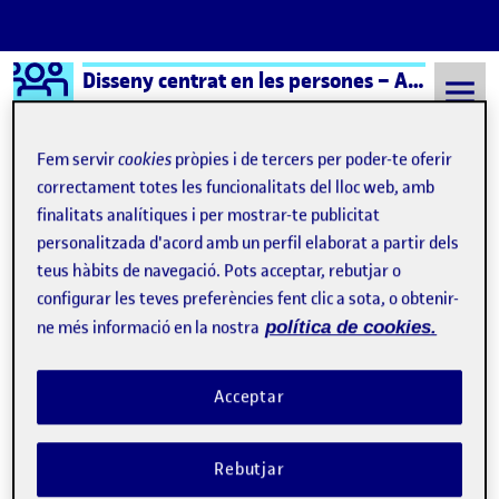
Logo Ágora
Disseny centrat en les persones – Aula 1
Saltar al contingut
Fem servir
cookies
pròpies i de tercers per poder-te oferir
correctament totes les funcionalitats del lloc web, amb
finalitats analítiques i per mostrar-te publicitat
Semestre 20232 - Aula 1
21 Juny, 2024
personalitzada d'acord amb un perfil elaborat a partir dels
21 Juny, 2024
teus hàbits de navegació. Pots acceptar, rebutjar o
configurar les teves preferències fent clic a sota, o obtenir-
ne més informació en la nostra
política de cookies.
Panell de síntesi
Publicat per
Publicat per
Manel Font Ruiz
Visibilitat:
Data de publicació
el Panell de síntesi
Públic
-
21 Juny 2024
-
comentari
Acceptar
Rebutjar