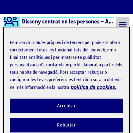
Logo Ágora
Disseny centrat en les persones – Aula 1
Saltar al contingut
Fem servir
cookies
pròpies i de tercers per poder-te oferir
correctament totes les funcionalitats del lloc web, amb
finalitats analítiques i per mostrar-te publicitat
Semestre 20232 - Aula 1
6 Maig, 2024
personalitzada d'acord amb un perfil elaborat a partir dels
6 Maig, 2024
teus hàbits de navegació. Pots acceptar, rebutjar o
configurar les teves preferències fent clic a sota, o obtenir-
ne més informació en la nostra
política de cookies.
Preentrega PAC2
Publicat per
Publicat per
Andrea Martinez Prieto
Visibilitat:
Data de publicació
6 maig, 2024 6:23 pm
a Preentrega PAC2
Públic
-
6 Maig 2024
-
1 comentari
Acceptar
Rebutjar