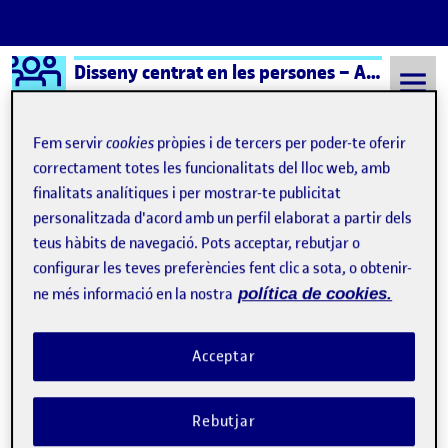
Logo Ágora
Disseny centrat en les persones – Aula 1
Saltar al contingut
Fem servir
cookies
pròpies i de tercers per poder-te oferir
correctament totes les funcionalitats del lloc web, amb
finalitats analítiques i per mostrar-te publicitat
Semestre 20232 - Aula 1
Wasema Souidika Souidika
personalitzada d'acord amb un perfil elaborat a partir dels
Wasema Souidika
teus hàbits de navegació. Pots acceptar, rebutjar o
configurar les teves preferències fent clic a sota, o obtenir-
Souidika
ne més informació en la nostra
política de cookies.
PREENTREGA PRAC 1: Procés, mètodes i espai personal
Publicat per
Acceptar
Publicat per
Wasema Souidika Souidika
Visibilitat:
Data de publicació
2 abril, 2024 2:35 pm
a PREENTREGA PRAC 1: Procés, mèt
Públic
-
31 Març 2024
-
1 comentari
Rebutjar