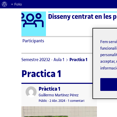
Quant al WordPress
+ Folio
Logo Ágora
Disseny centrat en les 
Saltar al contingut
Participants
Fem serv
funcionali
personali
Semestre 20232 - Aula 1
Practica 1
acceptar, 
informaci
Practica 1
Pràctica 1
Publicat per
Publicat per
Guillermo Martínez Pérez
Visibilitat:
Data de publicació
2 abril, 2024 11:04 pm
a Pràctica 1
Públic
-
2 Abr. 2024
-
1 comentari