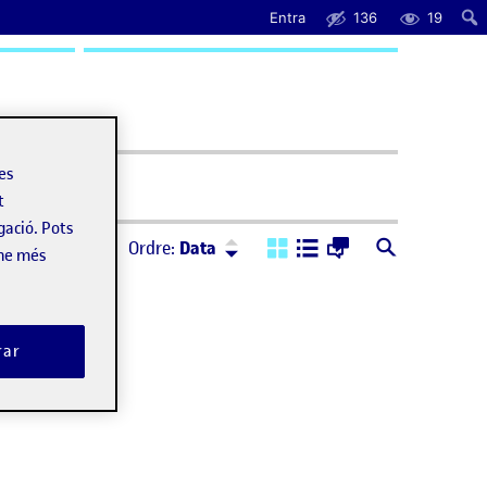
Entra
136
19
uda
les
t
gació. Pots
Ordre:
Descendent
Ordre:
Data
-ne més
rar