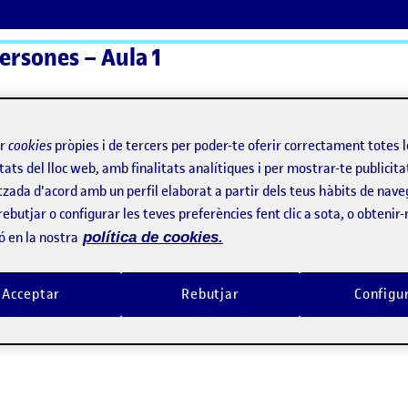
persones – Aula 1
ActiFolios
Aj
ir
cookies
pròpies i de tercers per poder-te oferir correctament totes 
tats del lloc web, amb finalitats analítiques i per mostrar-te publicita
tzada d'acord amb un perfil elaborat a partir dels teus hàbits de nave
rebutjar o configurar les teves preferències fent clic a sota, o obtenir
ó en la nostra
política de cookies.
Acceptar
Rebutjar
Configu