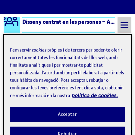
Logo Ágora
Disseny centrat en les persones – Aula 1
Saltar al contingut
Fem servir
cookies
pròpies i de tercers per poder-te oferir
correctament totes les funcionalitats del lloc web, amb
Semestre 20232 - Aula 1
Panell de síntesi
finalitats analítiques i per mostrar-te publicitat
Navegació d'entrades
: Pràctica 2 · Panell de síntesi
Anterior
personalitzada d'acord amb un perfil elaborat a partir dels
teus hàbits de navegació. Pots acceptar, rebutjar o
Panell de síntesi
configurar les teves preferències fent clic a sota, o obtenir-
Publicat per
ne més informació en la nostra
política de cookies.
Publicat per
Manel Font Ruiz
Visibilitat:
Data de publicació
el Panell de síntesi
Públic
-
21 Juny 2024
-
comentari
Acceptar
Rebutjar