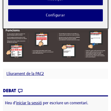
Configurar
Lliurament de la PAC2
CONTRIBUTION
0
EL PANELL DE SÍNTESI
DEBAT
Heu d'
iniciar la sessió
per escriure un comentari.