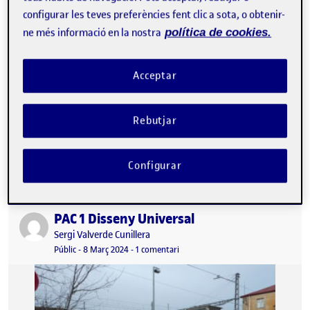
configurar les teves preferències fent clic a sota, o obtenir-
ne més informació en la nostra
política de cookies.
Acceptar
Rebutjar
La PAC1 de l’assignatura «Disseny Centrat en les persones» en
enfocar-se en el transport públic he decidit escollir l’estació de
busos de…
Configurar
PAC 1 Disseny Universal
Publicat per
Publicat per
Sergi Valverde Cunillera
Visibilitat:
Data de publicació
8 març, 2024 10:17 pm
a PAC 1 Disseny Universal
Públic
-
8 Març 2024
-
1 comentari