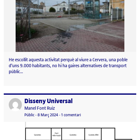
He escollit aquesta activitat perquè al viure a Cervera, una poble
d’uns 9.000 habitants, no hi ha gaires alternatives de transport
públic…
Disseny Universal
Publicat per
Publicat per
Manel Font Ruiz
Visibilitat:
Data de publicació
a Disseny Universal
Públic
-
8 Març 2024
-
1 comentari