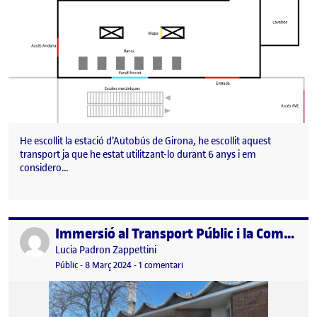
He escollit la estació d’Autobús de Girona, he escollit aquest
transport ja que he estat utilitzant-lo durant 6 anys i em
considero…
Immersió al Transport Públic i la Comunitat Local
Publicat per
Publicat per
Lucia Padron Zappettini
Visibilitat:
Data de publicació
a Immersió al Transport Públic i la
Públic
-
8 Març 2024
-
1 comentari