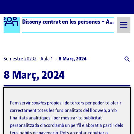
Logo Ágora
Disseny centrat en les persones – Aula 1
Saltar al contingut
Semestre 20232 - Aula 1
8 Març, 2024
8 Març, 2024
PAC1. DISSENY UNIVERSAL
Publicat per
Publicat per
Assia El Bahja El Bahia
Fem servir
cookies
pròpies i de tercers per poder-te oferir
Visibilitat:
Data de publicació
a PAC1. DISSENY UNIVERSAL
Públic
-
8 Març 2024
-
1 comentari
correctament totes les funcionalitats del lloc web, amb
finalitats analítiques i per mostrar-te publicitat
personalitzada d'acord amb un perfil elaborat a partir dels
teus hàbits de navegació. Pots acceptar, rebutjar o