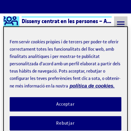
Logo Ágora
Disseny centrat en les persones – Aula 1
Saltar al contingut
Fem servir
cookies
pròpies i de tercers per poder-te oferir
correctament totes les funcionalitats del lloc web, amb
finalitats analítiques i per mostrar-te publicitat
Semestre 20232 - Aula 1
19 Juny, 2024
personalitzada d'acord amb un perfil elaborat a partir dels
19 Juny, 2024
teus hàbits de navegació. Pots acceptar, rebutjar o
configurar les teves preferències fent clic a sota, o obtenir-
ne més informació en la nostra
política de cookies.
Pràctica 2 · Panell de síntesi
Publicat per
Publicat per
Andrea Martinez Prieto
Visibilitat:
Data de publicació
19 juny, 2024 12:27 pm
el Pràctica 2 · Panell de síntesi
Públic
-
19 Juny 2024
-
comentari
Acceptar
Rebutjar