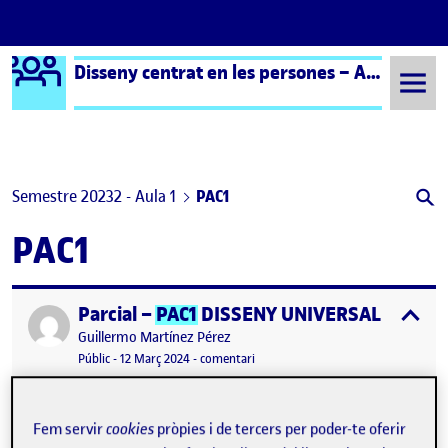
Logo Ágora
Disseny centrat en les persones – Aula 1
Saltar al contingut
Semestre 20232 - Aula 1
PAC1
PAC1
Parcial –
PAC1
DISSENY UNIVERSAL
Publicat per
expa
Publicat per
Guillermo Martínez Pérez
Visibilitat:
Data de publicació
el Parcial –
PAC1
DISSENY UNIVERSA
Públic
-
12 Març 2024
-
comentari
Fem servir
cookies
pròpies i de tercers per poder-te oferir