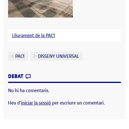
Lliurament de la PAC1
Etiquetes
PAC1
DISSENY UNIVERSAL
CONTRIBUTION
0
EL PARCIAL –
PAC1
DISSENY UNIVERSAL
DEBAT
No hi ha comentaris.
Heu d'
iniciar la sessió
per escriure un comentari.