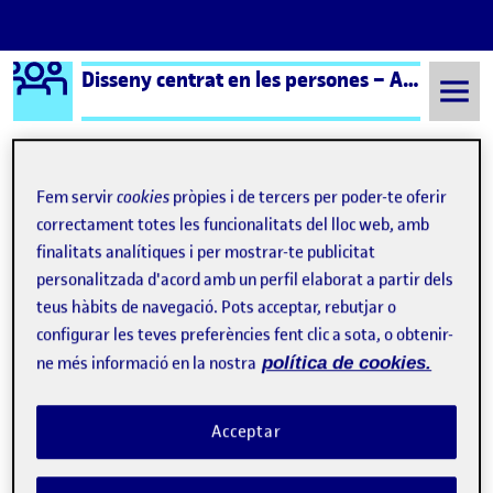
Logo Ágora
Disseny centrat en les persones – Aula 1
Saltar al contingut
Fem servir
cookies
pròpies i de tercers per poder-te oferir
Semestre 20232 - Aula 1
Disseny centrat en les persones
correctament totes les funcionalitats del lloc web, amb
finalitats analítiques i per mostrar-te publicitat
Disseny centrat en les
personalitzada d'acord amb un perfil elaborat a partir dels
persones
teus hàbits de navegació. Pots acceptar, rebutjar o
configurar les teves preferències fent clic a sota, o obtenir-
ne més informació en la nostra
política de cookies.
Acceptar