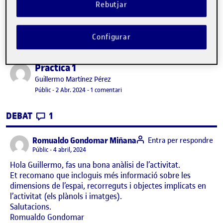
Rebutjar
Configurar
Pràctica 1
Publicat per
Publicat per
Guillermo Martínez Pérez
Visibilitat:
Data de publicació
2 abril, 2024 11:04 pm
a Pràctica 1
Públic
-
2 Abr. 2024
-
1 comentari
CONTRIBUTIONS
EL PRÀCTICA 1
DEBAT
1
says:
Romualdo Gondomar Miñana
Entra per respondre
Visibilitat:
Públic
4 abril, 2024
Hola Guillermo, fas una bona anàlisi de l’activitat.
Et recomano que incloguis més informació sobre les
dimensions de l’espai, recorreguts i objectes implicats en
l’activitat (els plànols i imatges).
Salutacions.
Romualdo Gondomar