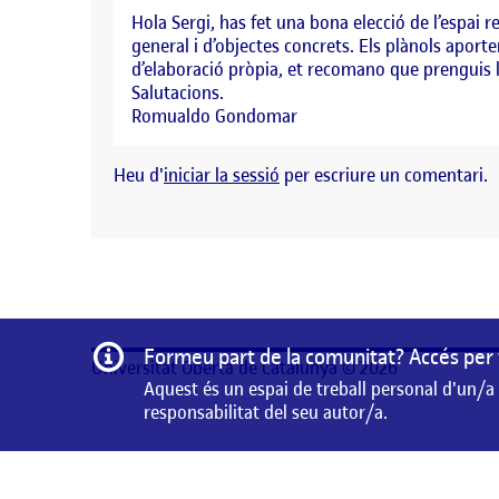
Hola Sergi, has fet una bona elecció de l’espai r
general i d’objectes concrets. Els plànols aporte
d’elaboració pròpia, et recomano que prenguis l
Salutacions.
Romualdo Gondomar
Heu d'
iniciar la sessió
per escriure un comentari.
Informació
Formeu part de la comunitat? Accés per 
Universitat Oberta de Catalunya © 2026
Aquest és un espai de treball personal d'un/a
responsabilitat del seu autor/a.
Aquest és un espai de treball personal d'un/a estudiant 