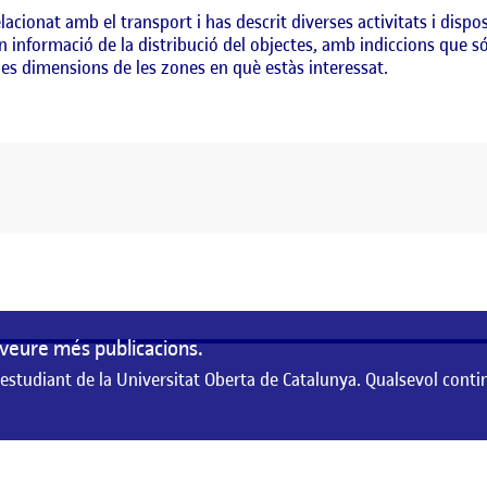
elacionat amb el transport i has descrit diverses activitats i dispo
n informació de la distribució del objectes, amb indiccions que són
es dimensions de les zones en què estàs interessat.
veure més publicacions.
 estudiant de la Universitat Oberta de Catalunya. Qualsevol conti
de la Universitat Oberta de Catalunya. Qualsevol contingut publicat en aque