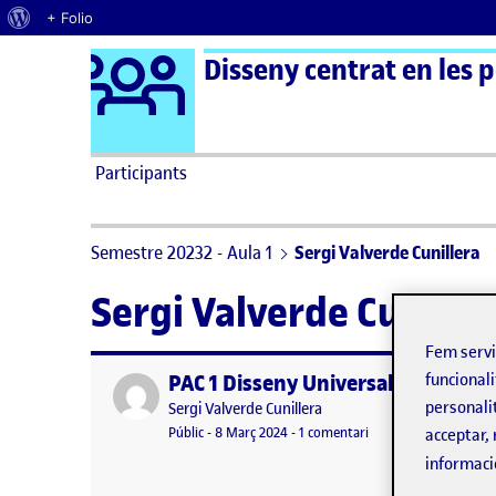
Quant al WordPress
+ Folio
Logo Ágora
Disseny centrat en les 
Saltar al contingut
Participants
Semestre 20232 - Aula 1
Sergi Valverde Cunillera
Sergi Valverde Cunille
Fem serv
PAC 1 Disseny Universal
funcionali
Publicat per
personali
Publicat per
Sergi Valverde Cunillera
Visibilitat:
Data de publicació
8 març, 2024 10:17 pm
a PAC 1 Disseny Unive
Públic
-
8 Març 2024
-
1 comentari
acceptar, 
informaci