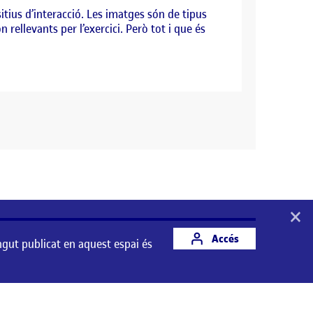
sitius d’interacció. Les imatges són de tipus
 rellevants per l’exercici. Però tot i que és
×
Accés
ngut publicat en aquest espai és
st espai és responsabilitat del seu autor/a.