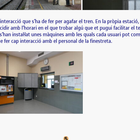
a interacció que s’ha de fer per agafar el tren. En la pròpia estaci
idir amb l’horari en el que trobar algú que et pugui facilitar el t
s’han instal·lat unes màquines amb les quals cada usuari pot compr
e fer cap interacció amb el personal de la finestreta.