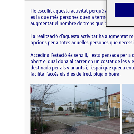
He escollit aquesta activitat perquè al viure a Cerv
persones duen a terme al llarg dels dies. A més a
He escollit aquesta activitat perquè al viure a Cerv
és la que més persones duen a terme al llarg dels 
augmentat el nombre de trens que passen pel poble
La realització d’aquesta activitat ha augmentat 
opcions per a totes aquelles persones que necessit
Accedir a l’estació és senzill, i està pensada per
obert el qual dona al carrer en un costat de les vi
destinada per als vianants i, l’espai que queda en
facilita l’accés els dies de fred, pluja o boira.