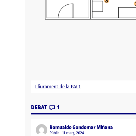
Lliurament de la PAC1
CONTRIBUTIONS
EL PAC 1 DISSENY UNIVERSAL
DEBAT
1
says:
Romualdo Gondomar Miñana
Visibilitat:
Públic
11 març, 2024