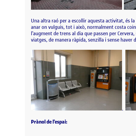
Una altra r
aó per a escollir aquesta activitat, és l
anar on vulguis, tot i això, normalment costa coinc
l’augment de trens al dia que passen per Cervera, 
viatges, de manera ràpida, senzilla i sense haver d
.
Prànol de l’espai: