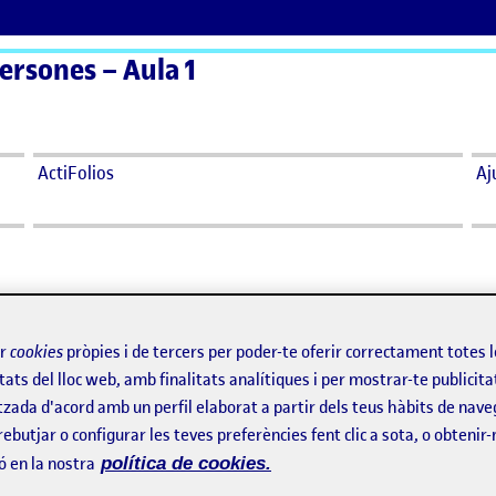
persones – Aula 1
ActiFolios
Aj
ra
ir
cookies
pròpies i de tercers per poder-te oferir correctament totes 
tats del lloc web, amb finalitats analítiques i per mostrar-te publicita
tzada d'acord amb un perfil elaborat a partir dels teus hàbits de nave
rsal
rebutjar o configurar les teves preferències fent clic a sota, o obtenir
ó en la nostra
política de cookies.