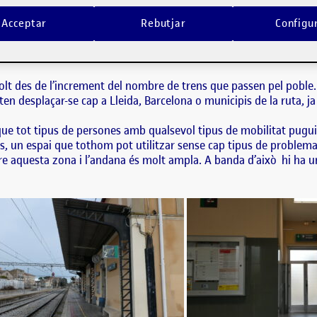
era, una poble d’uns 9.000 habitants, no hi ha gaires alternatives de transport
 més. Hi ha un incentiu que…
Acceptar
Rebutjar
Configu
era, una poble d’uns 9.000 habitants, no hi ha gaires alternatives d
dies. A més a més. Hi ha un incentiu que em motiva a escollir aqu
 dels 6 trens diaris als 16.
molt des de l’increment del nombre de trens que passen pel poble
en desplaçar-se cap a Lleida, Barcelona o municipis de la ruta, ja
 a que tot tipus de persones amb qualsevol tipus de mobilitat pug
es, un espai que tothom pot utilitzar sense cap tipus de problema, 
tre aquesta zona i l’andana és molt ampla. A banda d’això hi ha u