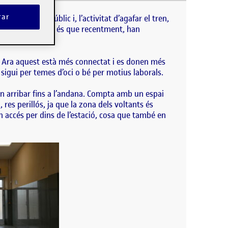
 públic i, l’activitat d’agafar el tren, és la que més
rar
e transport públic i, l’activitat d’agafar el tren,
esta activitat, i és que recentment, han
. Ara aquest està més connectat i es donen més
 sigui per temes d’oci o bé per motius laborals.
uin arribar fins a l’andana. Compta amb un espai
res perillós, ja que la zona dels voltants és
n accés per dins de l’estació, cosa que també en